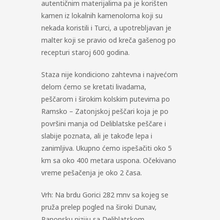
autentičnim materijalima pa je korišten
kamen iz lokalnih kamenoloma koji su
nekada koristili i Turci, a upotrebljavan je
malter koji se pravio od kreča gašenog po
recepturi staroj 600 godina.
Staza nije kondiciono zahtevna i najvećom
delom ćemo se kretati livadama,
peščarom i širokim kolskim putevima po
Ramsko – Zatonjskoj peščari koja je po
površini manja od Deliblatske peščare i
slabije poznata, ali je takođe lepa i
zanimljiva. Ukupno ćemo ispešačiti oko 5
km sa oko 400 metara uspona. Očekivano
vreme pešačenja je oko 2 časa.
Vrh: Na brdu Gorici 282 mnv sa kojeg se
pruža prelep pogled na široki Dunav,
Panonsku niziju sa Deliblatskom