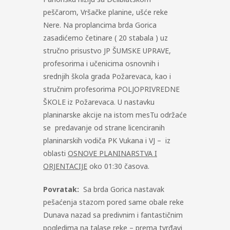
peščarom, Vršačke planine, ušće reke
Nere. Na proplancima brda Gorica
zasadićemo četinare ( 20 stabala ) uz
stručno prisustvo JP ŠUMSKE UPRAVE,
profesorima i učenicima osnovnih i
srednjih škola grada Požarevaca, kao i
stručnim profesorima POLJOPRIVREDNE
ŠKOLE iz Požarevaca. U nastavku
planinarske akcije na istom mesTu održaće
se predavanje od strane licenciranih
planinarskih vodiča PK Vukana i VJ – iz
oblasti
OSNOVE PLANINARSTVA I
ORJENTACIJE
oko 01:30 časova.
Povratak:
Sa brda Gorica nastavak
pešaćenja stazom pored same obale reke
Dunava nazad sa predivnim i fantastičnim
pogledima na talase reke – prema tvrđavi