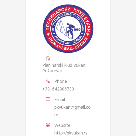
Planinarski klub Vukan,
Požarevac
Phone
+381642806730
Email
pkvukan@gmail.co
m
Website
http://pkvukan.rs