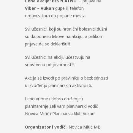
Cena akcije
: BESPLATNO
– prijava na
Viber – Vukan
gupe ili telefon
organizatora do popune mesta
Svi učesnici, koji su hronični bolesnici,dužni
su da ponesu lekove na akciju, a prilikom
prijave da se deklarišu!!!
Svi učesnici na akciji, učestvuju na
sopstvenu odgovornost!!!
Akcija se izvodi po pravilniku o bezbednosti
u izvođenju planinarskih aktivnosti.
Lepo vreme i dobro druženje i
planinarenje,želi vam planinarski vodič
Novica Mitić i Planinarski klub Vukan!
Organizator i vodič
: Novica Mitić MB