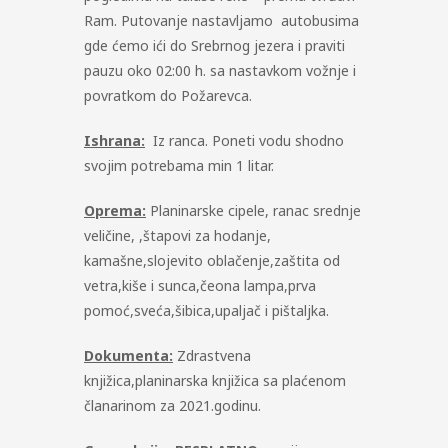
Ram. Putovanje nastavljamo autobusima
gde ćemo ići do Srebrnog jezera i praviti
pauzu oko 02:00 h. sa nastavkom vožnje i
povratkom do Požarevca.
Ishrana:
Iz ranca. Poneti vodu shodno
svojim potrebama min 1 litar.
Oprema:
Planinarske cipele, ranac srednje
veličine, ,štapovi za hodanje,
kamašne,slojevito oblačenje,zaštita od
vetra,kiše i sunca,čeona lampa,prva
pomoć,sveća,šibica,upaljač i pištaljka.
Dokumenta:
Zdrastvena
knjižica,planinarska knjižica sa plaćenom
članarinom za 2021.godinu.