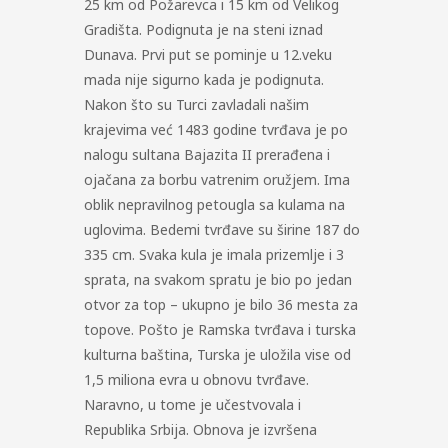
25 km od Požarevca i 15 km od Velikog
Gradišta. Podignuta je na steni iznad
Dunava. Prvi put se pominje u 12.veku
mada nije sigurno kada je podignuta.
Nakon što su Turci zavladali našim
krajevima već 1483 godine tvrđava je po
nalogu sultana Bajazita II prerađena i
ojačana za borbu vatrenim oružjem. Ima
oblik nepravilnog petougla sa kulama na
uglovima. Bedemi tvrđave su širine 187 do
335 cm. Svaka kula je imala prizemlje i 3
sprata, na svakom spratu je bio po jedan
otvor za top – ukupno je bilo 36 mesta za
topove. Pošto je Ramska tvrđava i turska
kulturna baština, Turska je uložila vise od
1,5 miliona evra u obnovu tvrđave.
Naravno, u tome je učestvovala i
Republika Srbija. Obnova je izvršena