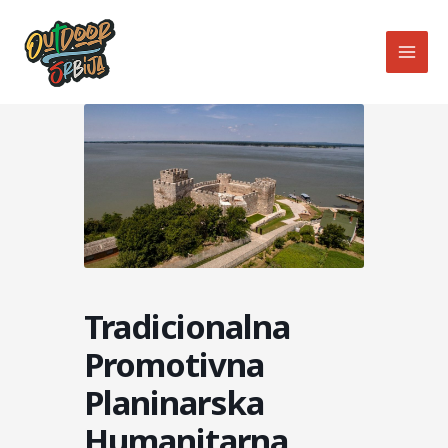
Skip
MAI
to
MEN
content
Tradicionalna
Promotivna
Planinarska
Humanitarna