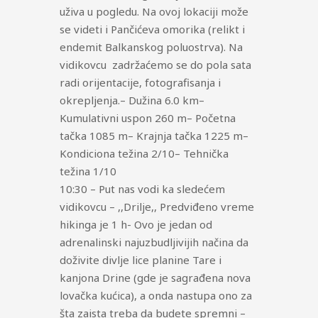
uživa u pogledu. Na ovoj lokaciji može
se videti i Pančićeva omorika (relikt i
endemit Balkanskog poluostrva). Na
vidikovcu zadržaćemo se do pola sata
radi orijentacije, fotografisanja i
okrepljenja.– Dužina 6.0 km–
Kumulativni uspon 260 m– Početna
tačka 1085 m– Krajnja tačka 1225 m–
Kondiciona težina 2/10– Tehnička
težina 1/10
10:30 – Put nas vodi ka sledećem
vidikovcu – ,,Drilje,, Predviđeno vreme
hikinga je 1 h- Ovo je jedan od
adrenalinski najuzbudljivijih načina da
doživite divlje lice planine Tare i
kanjona Drine (gde je sagrađena nova
lovačka kućica), a onda nastupa ono za
šta zaista treba da budete spremni –