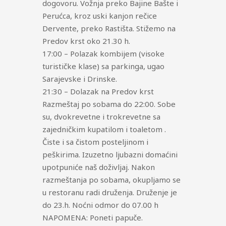
dogovoru. Vožnja preko Bajine Bašte i
Perućca, kroz uski kanjon rečice
Dervente, preko Rastišta. Stižemo na
Predov krst oko 21.30 h.
17:00 – Polazak kombijem (visoke
turističke klase) sa parkinga, ugao
Sarajevske i Drinske.
21:30 – Dolazak na Predov krst
Razmeštaj po sobama do 22:00. Sobe
su, dvokrevetne i trokrevetne sa
zajedničkim kupatilom i toaletom .
Čiste i sa čistom posteljinom i
peškirima. Izuzetno ljubazni domaćini
upotpuniće naš doživljaj. Nakon
razmeštanja po sobama, okupljamo se
u restoranu radi druženja. Druženje je
do 23.h. Noćni odmor do 07.00 h
NAPOMENA: Poneti papuče.