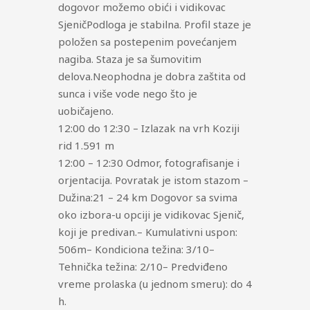
dogovor možemo obići i vidikovac
SjeničPodloga je stabilna. Profil staze je
položen sa postepenim povećanjem
nagiba. Staza je sa šumovitim
delova.Neophodna je dobra zaštita od
sunca i više vode nego što je
uobičajeno.
12:00 do 12:30 – Izlazak na vrh Koziji
rid 1.591 m
12:00 – 12:30 Odmor, fotografisanje i
orjentacija. Povratak je istom stazom –
Dužina:21 – 24 km Dogovor sa svima
oko izbora-u opciji je vidikovac Sjenič,
koji je predivan.– Kumulativni uspon:
506m– Kondiciona težina: 3/10–
Tehnička težina: 2/10– Predviđeno
vreme prolaska (u jednom smeru): do 4
h.