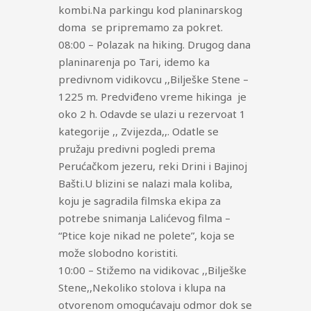
kombi.Na parkingu kod planinarskog
doma se pripremamo za pokret.
08:00 – Polazak na hiking. Drugog dana
planinarenja po Tari, idemo ka
predivnom vidikovcu ,,Bilješke Stene –
1225 m. Predviđeno vreme hikinga je
oko 2 h. Odavde se ulazi u rezervoat 1
kategorije ,, Zvijezda,,. Odatle se
pružaju predivni pogledi prema
Perućačkom jezeru, reki Drini i Bajinoj
Bašti.U blizini se nalazi mala koliba,
koju je sagradila filmska ekipa za
potrebe snimanja Lalićevog filma –
“Ptice koje nikad ne polete”, koja se
može slobodno koristiti.
10:00 – Stižemo na vidikovac ,,Bilješke
Stene,,Nekoliko stolova i klupa na
otvorenom omogućavaju odmor dok se