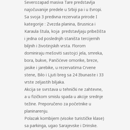
Severozapad masiva Tare predstavlja
najočuvanije predele u Srbiji pa i u Evropi.
Sa svoja 3 predivna rezervata prirode I
kategorije : Zvezda planina, Brusnica i
Karaula štula, koja predstavljaju pribežišta
i jedna od poslednjih staništa tercijernih
biljnih i životinjskih vrsta. Florom
dominiraju mešoviti sastojci jela, smreka,
bora, bukve, Pančićeve omorike, breze,
jasike i jarebike, u rezervatima Crvene
stene, Bilo i Ljuti breg sa 24 žbunaste i 33
vrste zeljastih biljaka.
Akcija se svrstava u tehnički ne zahtevne,
a u fizičkom smislu spada u akcije srednje
težine. Preporučeno za početnike u
planinarenju.
Polazak kombijem (visoke turističke klase)
sa parkinga, ugao Sarajevske i Drinske.