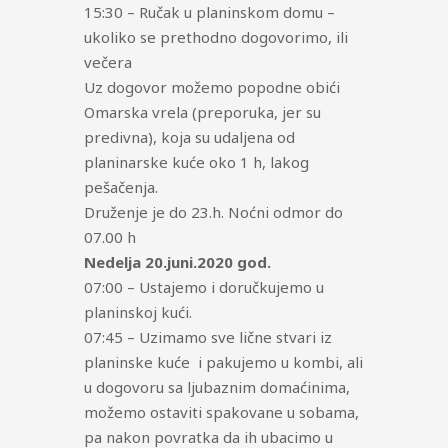
15:30 – Ručak u planinskom domu –
ukoliko se prethodno dogovorimo, ili
večera
Uz dogovor možemo popodne obići
Omarska vrela (preporuka, jer su
predivna), koja su udaljena od
planinarske kuće oko 1 h, lakog
pešačenja.
Druženje je do 23.h. Noćni odmor do
07.00 h
Nedelja 20.juni.2020 god.
07:00 – Ustajemo i doručkujemo u
planinskoj kući.
07:45 – Uzimamo sve lične stvari iz
planinske kuće i pakujemo u kombi, ali
u dogovoru sa ljubaznim domaćinima,
možemo ostaviti spakovane u sobama,
pa nakon povratka da ih ubacimo u