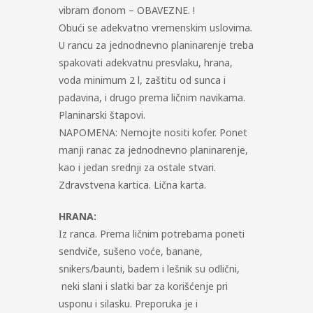
vibram đonom – OBAVEZNE. !
Obući se adekvatno vremenskim uslovima.
U rancu za jednodnevno planinarenje treba
spakovati adekvatnu presvlaku, hrana,
voda minimum 2 l, zaštitu od sunca i
padavina, i drugo prema ličnim navikama.
Planinarski štapovi.
NAPOMENA: Nemojte nositi kofer. Ponet
manji ranac za jednodnevno planinarenje,
kao i jedan srednji za ostale stvari.
Zdravstvena kartica. Lična karta.
HRANA:
Iz ranca. Prema ličnim potrebama poneti
sendviče, sušeno voće, banane,
snikers/baunti, badem i lešnik su odlični,
neki slani i slatki bar za korišćenje pri
usponu i silasku. Preporuka je i