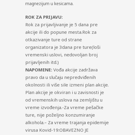
magnezijum u kesicama.
ROK ZA PRIJAVU:
Rok za prijavljivanje je 5 dana pre
akcije ili do popune mesta.Rok za
otkazivanje ture od strane
organizatora je 3dana pre ture(loši
vremenski uslovi, nedovoljan broj
prijavljenih itd.)
NAPOMENE:
Vođa akcije zadržava
pravo da u slučaju nepredviđenih
okolnosti ili više sile izmeni plan akcije.
Plan akcije je okviran i u zavisnosti je
od vremenskih uslova na zemljištu u
vreme izvođenja.-Za vreme pešačke
ture, nije poželjno konzumiranje
alkohola.– Za vreme trajanja epidemije
virusa Kovid-19:OBAVEZNO JE