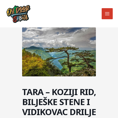
Skip
MAI
to
MEN
content
TARA – KOZIJI RID,
BILJEŠKE STENE I
VIDIKOVAC DRILJE