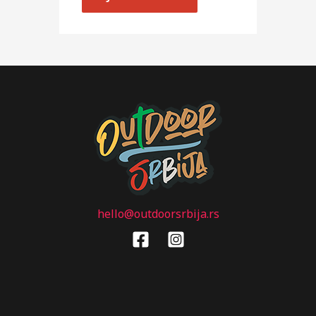
hello@outdoorsrbija.rs