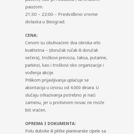
pauzom.
21:30 – 22:00 – Predviđeno vreme
dolaska u Beograd.
CENA:
Cenom su obuhvaćeni: dva obroka vrlo
kvalitetna – (doručak ručak ili doručak
večera), troškovi prevoza, taksa, putarine,
parkinzi, kao i troškovi oko organizacije i
vođenja akcije.
Prilikom prijavljivanja uplaćuje se
akontacija u iznosu od 4.000 dinara. U
slučaju otkazivanja potrebno je naći
zamenu, jer u protivnom novac ne može
biti vraćen.
OPREMA I DOKUMENTA:
Polu duboke ili plitke planinarske cipele sa