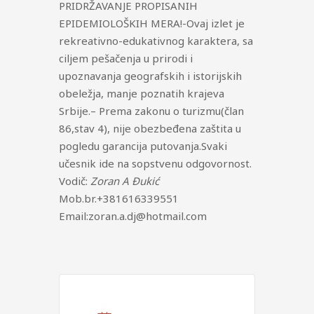
PRIDRŽAVANJE PROPISANIH
EPIDEMIOLOŠKIH MERA!-Ovaj izlet je
rekreativno-edukativnog karaktera, sa
ciljem pešačenja u prirodi i
upoznavanja geografskih i istorijskih
obeležja, manje poznatih krajeva
Srbije.– Prema zakonu o turizmu(član
86,stav 4), nije obezbeđena zaštita u
pogledu garancija putovanja.Svaki
učesnik ide na sopstvenu odgovornost.
Vodič:
Zoran A Đukić
Mob.br.+381616339551
Email:zoran.a.dj@hotmail.com