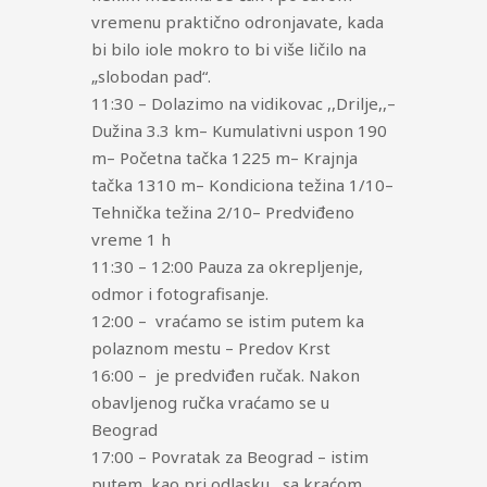
vremenu praktično odronjavate, kada
bi bilo iole mokro to bi više ličilo na
„slobodan pad“.
11:30 – Dolazimo na vidikovac ,,Drilje,,–
Dužina 3.3 km– Kumulativni uspon 190
m– Početna tačka 1225 m– Krajnja
tačka 1310 m– Kondiciona težina 1/10–
Tehnička težina 2/10– Predviđeno
vreme 1 h
11:30 – 12:00 Pauza za okrepljenje,
odmor i fotografisanje.
12:00 – vraćamo se istim putem ka
polaznom mestu – Predov Krst
16:00 – je predviđen ručak. Nakon
obavljenog ručka vraćamo se u
Beograd
17:00 – Povratak za Beograd – istim
putem, kao pri odlasku , sa kraćom