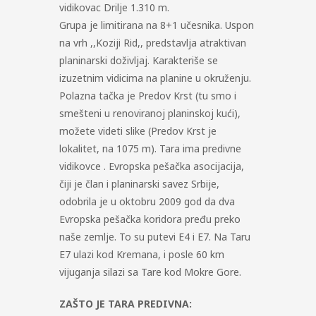
vidikovac Drilje 1.310 m.
Grupa je limitirana na 8+1 učesnika. Uspon
na vrh ,,Koziji Rid,, predstavlja atraktivan
planinarski doživljaj. Karakteriše se
izuzetnim vidicima na planine u okruženju.
Polazna tačka je Predov Krst (tu smo i
smešteni u renoviranoj planinskoj kući),
možete videti slike (Predov Krst je
lokalitet, na 1075 m). Tara ima predivne
vidikovce . Evropska pešačka asocijacija,
čiji je član i planinarski savez Srbije,
odobrila je u oktobru 2009 god da dva
Evropska pešačka koridora pređu preko
naše zemlje. To su putevi E4 i E7. Na Taru
E7 ulazi kod Kremana, i posle 60 km
vijuganja silazi sa Tare kod Mokre Gore.
ZAŠTO JE TARA PREDIVNA: