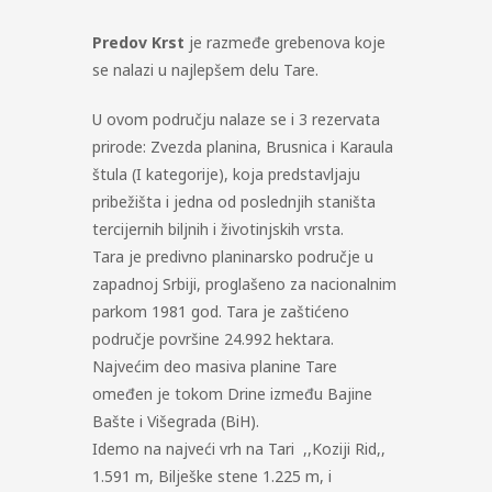
Predov Krst
je razmeđe grebenova koje
se nalazi u najlepšem delu Tare.
U ovom području nalaze se i 3 rezervata
prirode: Zvezda planina, Brusnica i Karaula
štula (I kategorije), koja predstavljaju
pribežišta i jedna od poslednjih staništa
tercijernih biljnih i životinjskih vrsta.
Tara je predivno planinarsko područje u
zapadnoj Srbiji, proglašeno za nacionalnim
parkom 1981 god. Tara je zaštićeno
područje površine 24.992 hektara.
Najvećim deo masiva planine Tare
omeđen je tokom Drine između Bajine
Bašte i Višegrada (BiH).
Idemo na najveći vrh na Tari ,,Koziji Rid,,
1.591 m, Bilješke stene 1.225 m, i