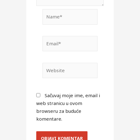
Name*
Email*
Website
Sačuvaj moje ime, email i
web stranicu u ovom
browseru za buduće
komentare.