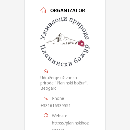
ORGANIZATOR
Udruženje uživaoca
prirode "Planinski božur",
Beogard
Phone
+381616339551
Website
https://planinskiboz