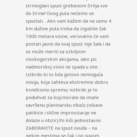
strmoglavi spust grebenom Drlija sve
do Drine! Ovog puta nećemo se
spustati. . Ako vam kažem da na samo 4
km dužine puta treba da izgubite čak
1000 metara visine, verovatno će vam
postati jasno da ovaj spust nije šala i da
se može meriti sa ozbiljnim
visokogorskim akcijama, iako po
nadmorskoj visini ne spada u iste .
Uzbrdo bi to bila gotovo nemoguća
misija, koja zahteva ekstremno dobru
kondicionu spremu; nizbrdo je to
poduhvat za koji:morate da imate
savršenu planinarsku obuću (nikave
patikice i slične improvizacije ne
dolaze u obzir).Po kiši jednostavno
ZABORAVITE na spust ovuda – na
nekim mestima se čak i po suvom