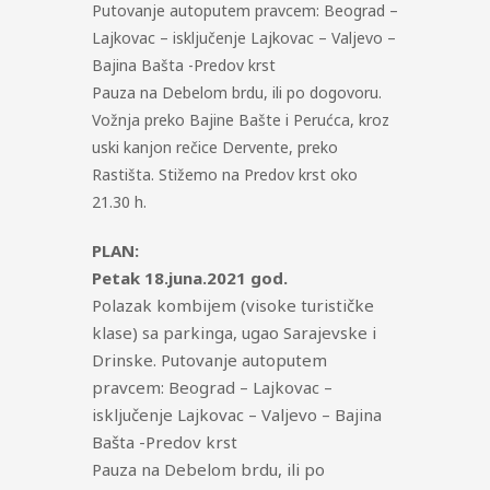
Putovanje autoputem pravcem: Beograd –
Lajkovac – isključenje Lajkovac – Valjevo –
Bajina Bašta -Predov krst
Pauza na Debelom brdu, ili po dogovoru.
Vožnja preko Bajine Bašte i Perućca, kroz
uski kanjon rečice Dervente, preko
Rastišta. Stižemo na Predov krst oko
21.30 h.
PLAN:
Petak 18.juna.2021 god.
Polazak kombijem (visoke turističke
klase) sa parkinga, ugao Sarajevske i
Drinske. Putovanje autoputem
pravcem: Beograd – Lajkovac –
isključenje Lajkovac – Valjevo – Bajina
Bašta -Predov krst
Pauza na Debelom brdu, ili po