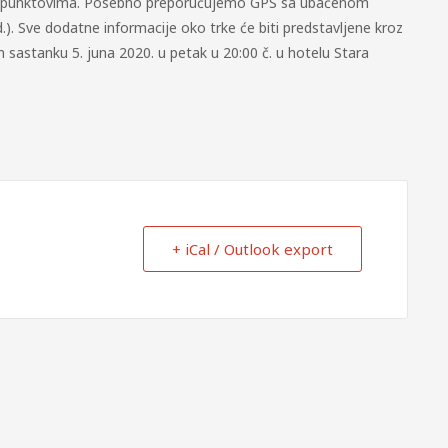
 na punktovima. Posebno preporučujemo GPS sa ubačenom
.). Sve dodatne informacije oko trke će biti predstavljene kroz
m sastanku 5. juna 2020. u petak u 20:00 č. u hotelu Stara
+ iCal / Outlook export