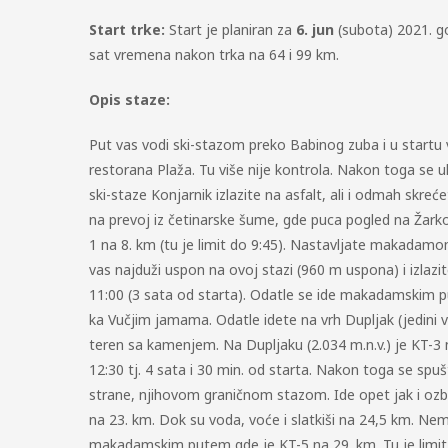
Start trke:
Start je planiran za
6. jun
(subota) 2021. go
sat vremena nakon trka na 64 i 99 km.
Opis staze:
Put vas vodi ski-stazom preko Babinog zuba i u startu
restorana Plaža. Tu više nije kontrola. Nakon toga se u
ski-staze Konjarnik izlazite na asfalt, ali i odmah skrećet
na prevoj iz četinarske šume, gde puca pogled na Žarko
1 na 8. km (tu je limit do 9:45). Nastavljate makadamom 
vas najduži uspon na ovoj stazi (960 m uspona) i izlazit
11:00 (3 sata od starta). Odatle se ide makadamskim p
ka Vučjim jamama. Odatle idete na vrh Dupljak (jedini 
teren sa kamenjem. Na Dupljaku (2.034 m.n.v.) je KT-3
12:30 tj. 4 sata i 30 min. od starta. Nakon toga se sp
strane, njihovom graničnom stazom. Ide opet jak i ozbi
na 23. km. Dok su voda, voće i slatkiši na 24,5 km. Nem
makadamskim putem gde je KT-5 na 29. km. Tu je limit do