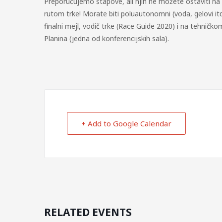
Preporučujemo štapove, ali njih ne možete ostaviti
rutom trke! Morate biti poluautonomni (voda, gelovi itd
finalni mejl, vodič trke (Race Guide 2020) i na tehničko
Planina (jedna od konferencijskih sala).
+ Add to Google Calendar
RELATED EVENTS