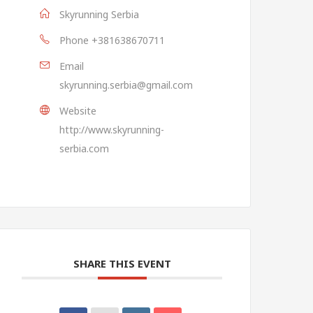
Skyrunning Serbia
Phone
+381638670711
Email
skyrunning.serbia@gmail.com
Website
http://www.skyrunning-
serbia.com
SHARE THIS EVENT