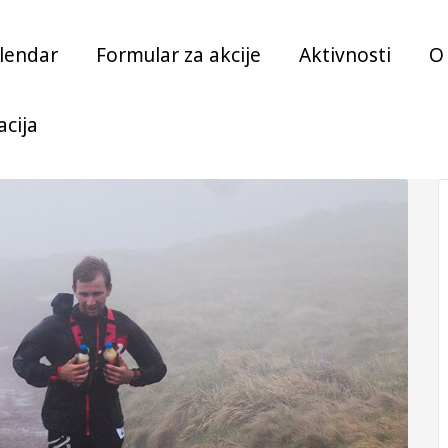
lendar
Formular za akcije
Aktivnosti
O
acija