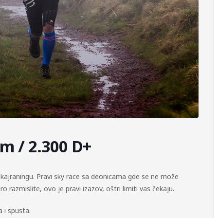
m / 2.300 D+
 skajraningu. Pravi sky race sa deonicama gde se ne može
razmislite, ovo je pravi izazov, oštri limiti vas čekaju.
 i spusta.