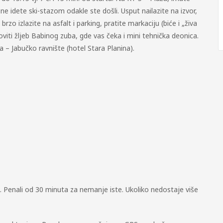
e idete ski-stazom odakle ste došli. Usput nailazite na izvor,
zo izlazite na asfalt i parking, pratite markaciju (biće i „živa
oviti žljeb Babinog zuba, gde vas čeka i mini tehnička deonica.
lja – Jabučko ravnište (hotel Stara Planina).
jka. Penali od 30 minuta za nemanje iste. Ukoliko nedostaje više