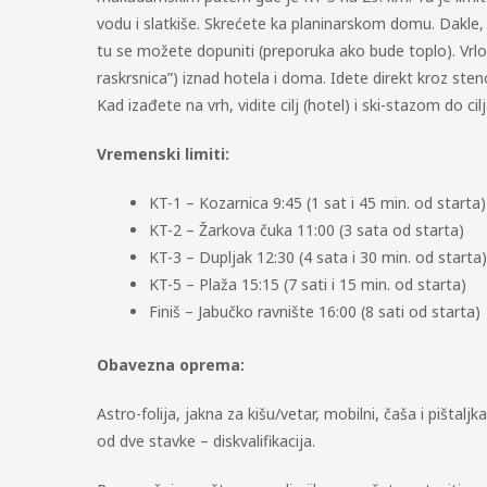
vodu i slatkiše. Skrećete ka planinarskom domu. Dakle, n
tu se možete dopuniti (preporuka ako bude toplo). Vrlo br
raskrsnica”) iznad hotela i doma. Idete direkt kroz sten
Kad izađete na vrh, vidite cilj (hotel) i ski-stazom do ci
Vremenski limiti:
KT-1 – Kozarnica 9:45 (1 sat i 45 min. od starta)
KT-2 – Žarkova čuka 11:00 (3 sata od starta)
KT-3 – Dupljak 12:30 (4 sata i 30 min. od starta)
KT-5 – Plaža 15:15 (7 sati i 15 min. od starta)
Finiš – Jabučko ravnište 16:00 (8 sati od starta)
Obavezna oprema:
Astro-folija, jakna za kišu/vetar, mobilni, čaša i pištal
od dve stavke – diskvalifikacija.