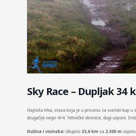
Sky Race – Dupljak 34 k
Najteža trka, staza koja je u procesu za svetski kup u
drugačije nego 4×4. Tehničke deonice, dugi usponi. Dobro 
Dužina i visinska:
Ukupno
33,6 km
sa
2.300 m
uspona