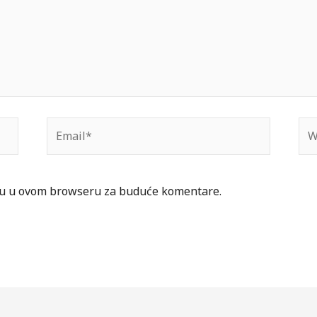
Email*
Web
icu u ovom browseru za buduće komentare.