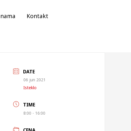
 nama
Kontakt
DATE
06 jun 2021
Isteklo
TIME
8:00 - 16:00
CENA