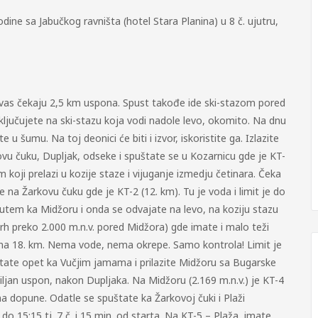
dine sa Jabučkog ravništa (hotel Stara Planina) u 8 č. ujutru,
 vas čekaju 2,5 km uspona. Spust takođe ide ski-stazom pored
ključujete na ski-stazu koja vodi nadole levo, okomito. Na dnu
e u šumu. Na toj deonici će biti i izvor, iskoristite ga. Izlazite
vu čuku, Dupljak, odseke i spuštate se u Kozarnicu gde je KT-
koji prelazi u kozije staze i vijuganje izmedju četinara. Čeka
e na Žarkovu čuku gde je KT-2 (12. km). Tu je voda i limit je do
utem ka Midžoru i onda se odvajate na levo, na koziju stazu
vrh preko 2.000 m.n.v. pored Midžora) gde imate i malo teži
 na 18. km. Nema vode, nema okrepe. Samo kontrola! Limit je
uštate opet ka Vučjim jamama i prilazite Midžoru sa Bugarske
ljan uspon, nakon Dupljaka. Na Midžoru (2.169 m.n.v.) je KT-4
a dopune. Odatle se spuštate ka Žarkovoj čuki i Plaži
 15:15 tj. 7 č. i 15 min. od starta. Na KT-5 – Plaža, imate