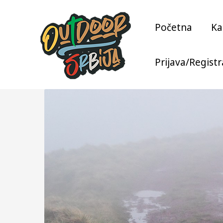
Skip
to
Početna
Ka
content
Prijava/Registr