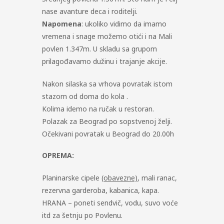
nase avanture deca i roditelji.
Napomena
: ukoliko vidimo da imamo
vremena i snage možemo otići i na Mali
povlen 1.347m. U skladu sa grupom
prilagođavamo dužinu i trajanje akcije.
Nakon silaska sa vrhova povratak istom
stazom od doma do kola .
Kolima idemo na ručak u restoran.
Polazak za Beograd po sopstvenoj želji.
Očekivani povratak u Beograd do 20.00h
OPREMA:
Planinarske cipele
(obavezne)
, mali ranac,
rezervna garderoba, kabanica, kapa.
HRANA – poneti sendvič, vodu, suvo voće
itd za šetnju po Povlenu.