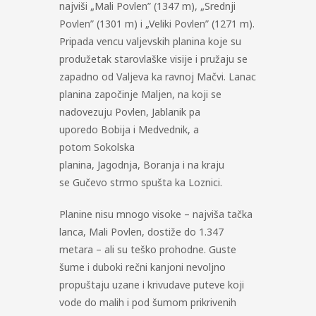
najviši „Mali Povlen” (1347 m), „Srednji
Povlen” (1301 m) i „Veliki Povlen” (1271 m).
Pripada vencu valjevskih planina koje su
produžetak starovlaške visije i pružaju se
zapadno od Valjeva ka ravnoj Mačvi. Lanac
planina započinje Maljen, na koji se
nadovezuju Povlen, Jablanik pa
uporedo Bobija i Medvednik, a
potom Sokolska
planina, Jagodnja, Boranja i na kraju
se Gučevo strmo spušta ka Loznici.
Planine nisu mnogo visoke – najviša tačka
lanca, Mali Povlen, dostiže do 1.347
metara – ali su teško prohodne. Guste
šume i duboki rečni kanjoni nevoljno
propuštaju uzane i krivudave puteve koji
vode do malih i pod šumom prikrivenih