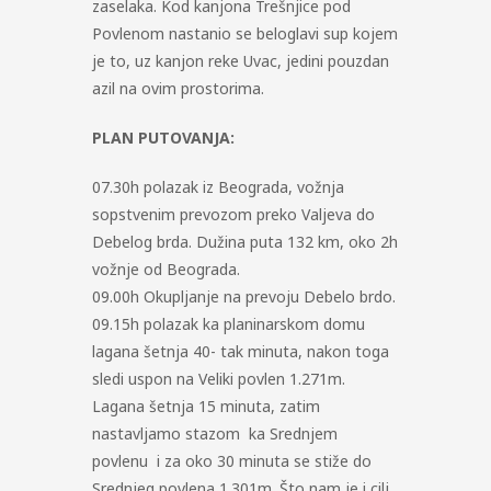
zaselaka. Kod kanjona Trešnjice pod
Povlenom nastanio se beloglavi sup kojem
je to, uz kanjon reke Uvac, jedini pouzdan
azil na ovim prostorima.
PLAN PUTOVANJA:
07.30h polazak iz Beograda, vožnja
sopstvenim prevozom preko Valjeva do
Debelog brda. Dužina puta 132 km, oko 2h
vožnje od Beograda.
09.00h Okupljanje na prevoju Debelo brdo.
09.15h polazak ka planinarskom domu
lagana šetnja 40- tak minuta, nakon toga
sledi uspon na Veliki povlen 1.271m.
Lagana šetnja 15 minuta, zatim
nastavljamo stazom ka Srednjem
povlenu i za oko 30 minuta se stiže do
Srednjeg povlena 1.301m. Što nam je i cilj