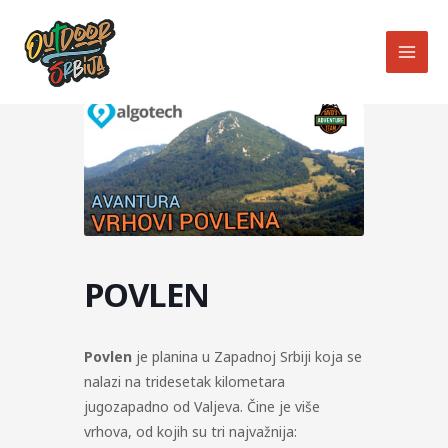
Skip
MAI
to
MEN
content
POVLEN
Povlen
je planina u Zapadnoj Srbiji koja se
nalazi na tridesetak kilometara
jugozapadno od Valjeva. Čine je više
vrhova, od kojih su tri najvažnija: