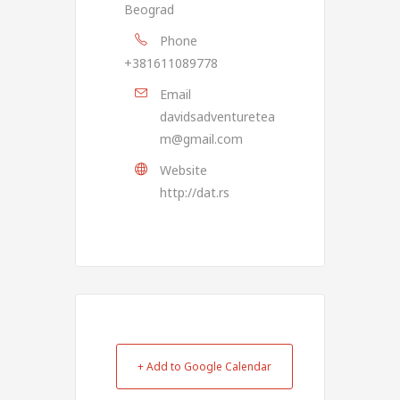
Beograd
Phone
+381611089778
Email
davidsadventuretea
m@gmail.com
Website
http://dat.rs
+ Add to Google Calendar