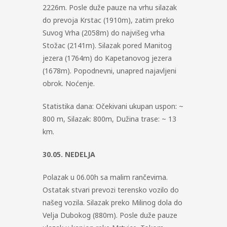
2226m. Posle duže pauze na vrhu silazak
do prevoja Krstac (1910m), zatim preko
Suvog Vrha (2058m) do najvišeg vrha
Stožac (2141m). Silazak pored Manitog
jezera (1764m) do Kapetanovog jezera
(1678m). Popodnevni, unapred najavljeni
obrok. Noćenje.
Statistika dana: Očekivani ukupan uspon: ~
800 m, Silazak: 800m, Dužina trase: ~ 13
km.
30.05. NEDELJA
Polazak u 06.00h sa malim rančevima.
Ostatak stvari prevozi terensko vozilo do
našeg vozila. Silazak preko Milinog dola do
Velja Dubokog (880m). Posle duže pauze