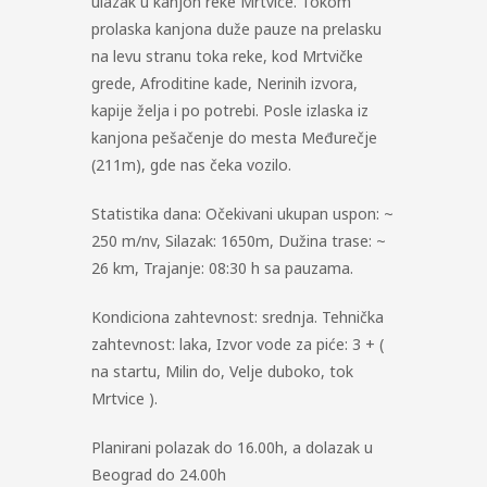
ulazak u kanjon reke Mrtvice. Tokom
prolaska kanjona duže pauze na prelasku
na levu stranu toka reke, kod Mrtvičke
grede, Afroditine kade, Nerinih izvora,
kapije želja i po potrebi. Posle izlaska iz
kanjona pešačenje do mesta Međurečje
(211m), gde nas čeka vozilo.
Statistika dana: Očekivani ukupan uspon: ~
250 m/nv, Silazak: 1650m, Dužina trase: ~
26 km, Trajanje: 08:30 h sa pauzama.
Kondiciona zahtevnost: srednja. Tehnička
zahtevnost: laka, Izvor vode za piće: 3 + (
na startu, Milin do, Velje duboko, tok
Mrtvice ).
Planirani polazak do 16.00h, a dolazak u
Beograd do 24.00h