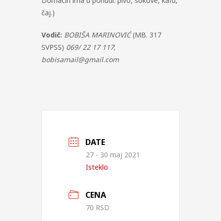
Domaćin ima u ponudi: pivo, sokove, kafu,
čaj.)
Vodič:
BOBIŠA MARINOVIĆ
(MB. 317
SVPSS)
069/ 22 17 117
;
bobisamail@gmail.com
DATE
27 - 30 maj 2021
Isteklo
CENA
70 RSD