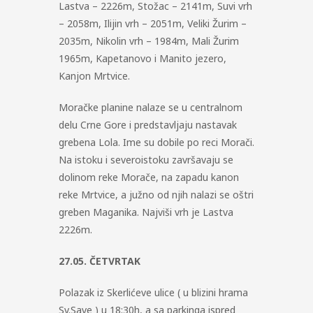
Lastva – 2226m, Stožac – 2141m, Suvi vrh
– 2058m, Ilijin vrh – 2051m, Veliki Žurim –
2035m, Nikolin vrh – 1984m, Mali Žurim
1965m, Kapetanovo i Manito jezero,
Kanjon Mrtvice.
Moračke planine nalaze se u centralnom
delu Crne Gore i predstavljaju nastavak
grebena Lola. Ime su dobile po reci Morači.
Na istoku i severoistoku završavaju se
dolinom reke Morače, na zapadu kanon
reke Mrtvice, a južno od njih nalazi se oštri
greben Maganika. Najviši vrh je Lastva
2226m.
27.05. ČETVRTAK
Polazak iz Skerlićeve ulice ( u blizini hrama
Sv.Save ) u 18:30h, a sa parkinga ispred