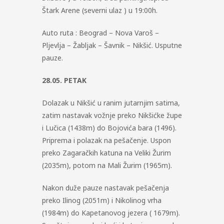
Štark Arene (severni ulaz ) u 19:00h.
Auto ruta : Beograd – Nova Varoš –
Pljevlja – Žabljak – Šavnik – Nikšić. Usputne
pauze.
28.05. PETAK
Dolazak u Nikšić u ranim jutarnjim satima,
zatim nastavak vožnje preko Nikšićke župe
i Lučica (1438m) do Bojovića bara (1496).
Priprema i polazak na pešačenje. Uspon
preko Zagaračkih katuna na Veliki Žurim
(2035m), potom na Mali Žurim (1965m).
Nakon duže pauze nastavak pešačenja
preko Ilinog (2051m) i Nikolinog vrha
(1984m) do Kapetanovog jezera ( 1679m).