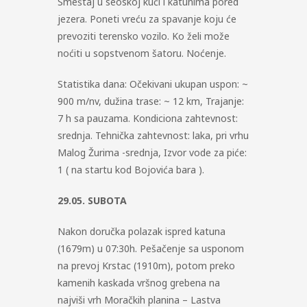
Smeštaj u seoskoj kući i katunima pored
jezera. Poneti vreću za spavanje koju će
prevoziti terensko vozilo. Ko želi može
noćiti u sopstvenom šatoru. Noćenje.
Statistika dana: Očekivani ukupan uspon: ~
900 m/nv, dužina trase: ~ 12 km, Trajanje:
7 h sa pauzama. Kondiciona zahtevnost:
srednja. Tehnička zahtevnost: laka, pri vrhu
Malog Žurima -srednja, Izvor vode za piće:
1 ( na startu kod Bojovića bara ).
29.05. SUBOTA
Nakon doručka polazak ispred katuna
(1679m) u 07:30h. Pešačenje sa usponom
na prevoj Krstac (1910m), potom preko
kamenih kaskada vršnog grebena na
najviši vrh Moračkih planina – Lastva