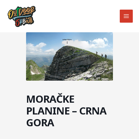
Skip
MAI
to
MEN
content
MORAČKE
PLANINE – CRNA
GORA