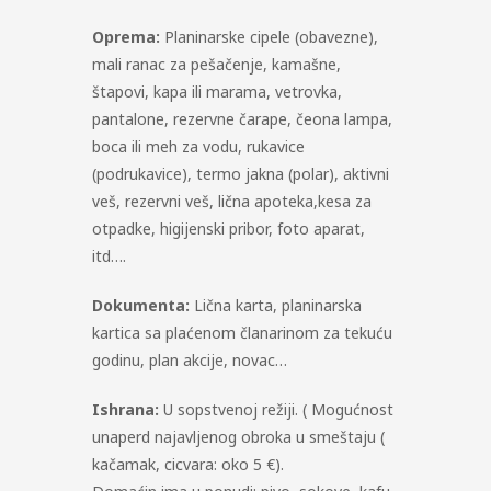
Oprema:
Planinarske cipele (obavezne),
mali ranac za pešačenje, kamašne,
štapovi, kapa ili marama, vetrovka,
pantalone, rezervne čarape, čeona lampa,
boca ili meh za vodu, rukavice
(podrukavice), termo jakna (polar), aktivni
veš, rezervni veš, lična apoteka,kesa za
otpadke, higijenski pribor, foto aparat,
itd….
Dokumenta:
Lična karta, planinarska
kartica sa plaćenom članarinom za tekuću
godinu, plan akcije, novac…
Ishrana:
U sopstvenoj režiji. ( Mogućnost
unaperd najavljenog obroka u smeštaju (
kačamak, cicvara: oko 5 €).