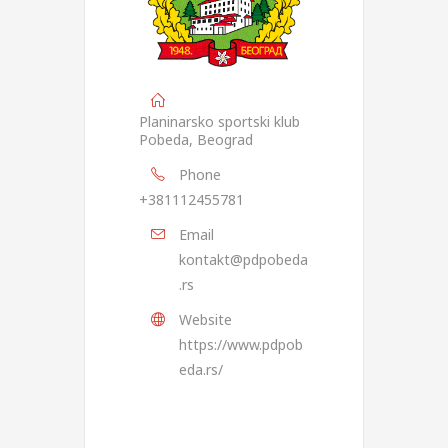
Planinarsko sportski klub
Pobeda, Beograd
Phone
+381112455781
Email
kontakt@pdpobeda
.rs
Website
https://www.pdpob
eda.rs/