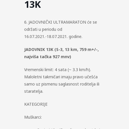
13K
6. JADOVNIČKI ULTRAMARATON će se
održati u periodu od
16.07.2021.-18.07.2021. godine.
JADOVNIK 13K (S-3, 13 km, 759 m+/-,
najviša tačka 927 mnv)
Vremenski limit: 4 sata (~ 3.3 km/h).
Maloletni takmičari imaju pravo učešća
samo uz pismenu saglasnost roditelja ili
staratelja.
KATEGORIJE
Muškarci: