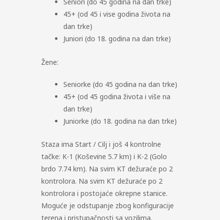
Seniori (do 45 godina na dan trke)
45+ (od 45 i vise godina života na
dan trke)
Juniori (do 18. godina na dan trke)
Žene:
Seniorke (do 45 godina na dan trke)
45+ (od 45 godina života i više na
dan trke)
Juniorke (do 18. godina na dan trke)
Staza ima Start / Cilj i još 4 kontrolne
tačke: K-1 (Koševine 5.7 km) i K-2 (Golo
brdo 7.74 km). Na svim KT dežuraće po 2
kontrolora. Na svim KT dežuraće po 2
kontrolora i postojaće okrepne stanice.
Moguće je odstupanje zbog konfiguracije
terena i pristupačnosti sa vozilima.