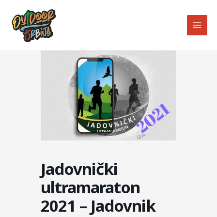
Skip
MAI
to
MEN
content
Jadovnički
ultramaraton
2021 – Jadovnik