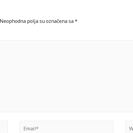
Neophodna polja su označena sa
*
Email*
Web