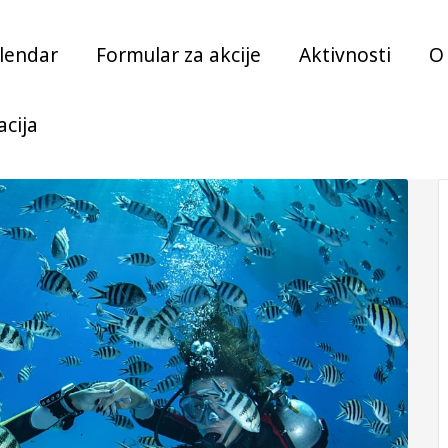
lendar
Formular za akcije
Aktivnosti
O
acija