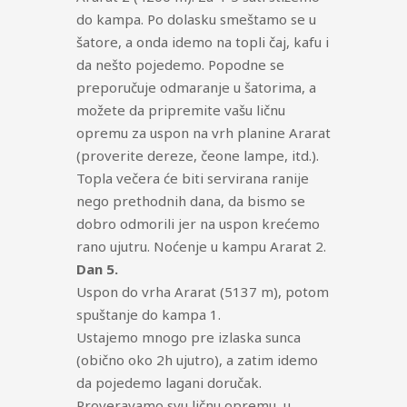
do kampa. Po dolasku smeštamo se u
šatore, a onda idemo na topli čaj, kafu i
da nešto pojedemo. Popodne se
preporučuje odmaranje u šatorima, a
možete da pripremite vašu ličnu
opremu za uspon na vrh planine Ararat
(proverite dereze, čeone lampe, itd.).
Topla večera će biti servirana ranije
nego prethodnih dana, da bismo se
dobro odmorili jer na uspon krećemo
rano ujutru. Noćenje u kampu Ararat 2.
Dan 5.
Uspon do vrha Ararat (5137 m), potom
spuštanje do kampa 1.
Ustajemo mnogo pre izlaska sunca
(obično oko 2h ujutro), a zatim idemo
da pojedemo lagani doručak.
Proveravamo svu ličnu opremu, u