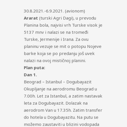
30.8.2021.-6.9.2021. (avionom)
Ararat
(turski Agri Dagi), u prevodu
Planina bola, najvisi vrh Turske visok je
5137 mnv i nalazi se na tromeđi
Turske, Jermenije i Irana. Za ovu
planinu vezuje se mit o potopu Nojeve
barke koja se po predanju još uvek
nalazi na ovoj mističnoj planini.
Plan puta:
Dan 1.
Beograd – Istanbul – Dogubayazit
Okupljanje na aerodromu Beograd u
7.00h. Let za Istanbul, a zatim nastavak
leta za Dogubayazit. Dolazak na
aerodrom Van u 17.35h. Zatim transfer
do hotela u Dogubayazitu. Na putu se
možemo zaustaviti u blizini vodopada