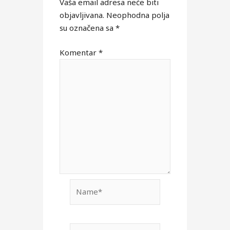
Vaša email adresa neće biti
objavljivana.
Neophodna polja
su označena sa
*
Komentar
*
Name*
Email*