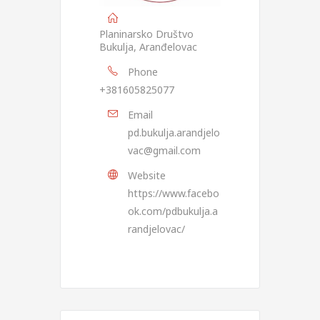
Planinarsko Društvo
Bukulja, Aranđelovac
Phone
+381605825077
Email
pd.bukulja.arandjelo
vac@gmail.com
Website
https://www.facebo
ok.com/pdbukulja.a
randjelovac/