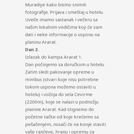
Muradiye kako bismo snimili
fotografije. Prijava i smeštaj u hotelu.
Uveče imamo sastanak i večeru sa
našim lokalnim vodičima koji će vam
dati i neke informacije o usponu na
planinu Ararat.
Dan 2.
Izlazak do kampa Ararat 1.
Dan počinjemo sa doručkom u hotelu.
Zatim sledi pakovanje opreme u
minibus (stvari koje nisu potrebne
tokom uspona možemo ostaviti u
hotelu) i vožnja do sela Cevirme
(2200m), koje se nalazi u podnožju
planine Ararat. Kad stignemo do
početne tačke od koje krećemo sa
pešačenjem, nosači će na konje staviti
vaše rančeve, hranu i opremu za