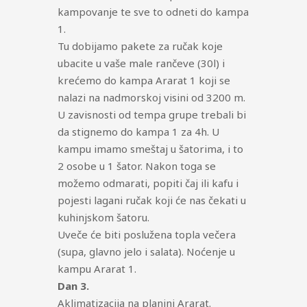
kampovanje te sve to odneti do kampa
1.
Tu dobijamo pakete za ručak koje
ubacite u vaše male rančeve (30l) i
krećemo do kampa Ararat 1 koji se
nalazi na nadmorskoj visini od 3200 m.
U zavisnosti od tempa grupe trebali bi
da stignemo do kampa 1 za 4h. U
kampu imamo smeštaj u šatorima, i to
2 osobe u 1 šator. Nakon toga se
možemo odmarati, popiti čaj ili kafu i
pojesti lagani ručak koji će nas čekati u
kuhinjskom šatoru.
Uveče će biti poslužena topla večera
(supa, glavno jelo i salata). Noćenje u
kampu Ararat 1.
Dan 3.
Aklimatizacija na planini Ararat.