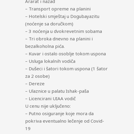
Ararat i nazad
– Transport opreme na planini
– Hotelski smještaj u Dogubayazitu
(noćenje sa doručkom)
– 3 noćenja u dvokrevetnim sobama
– Tri obroka dnevno na planini i
bezalkoholna pića.
– Kuvar i ostalo osoblje tokom uspona
– Usluga lokalnih vodiča
– Dušeci i šatori tokom uspona (1 šator
za 2 osobe)
– Dereze
– Ulaznice u palatu Ishak-paša
– Licencirani UIAA vodič
U cenu nije uključeno:
– Putno osiguranje koje mora da
pokriva eventualno lečenje od Covid-
19