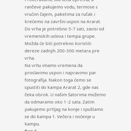
rančeve pakujemo vodu, termose s
vrućim čajem, paketima za ručak i
krećemo na završni uspon na Ararat.
Do vrha je potrebno 5-7 sati, zavisi od
vremenskih uslova i tempa grupe.
Možda će biti potrebno koristiti
dereze zadnjih 200-300 metara pre
vrha.
Na vrhu imamo vremena da
proslavimo uspon i napravimo par
fotografija. Nakon toga ćemo se
spustiti do kampa Ararat 2, gde nas
čeka obrok. U našim šatorima možemo
da odmaramo oko 1-2 sata. Zatim
pakujemo prtljag na konje i spuštamo
se do kampa 1. Večera i noćenje u
kampu.