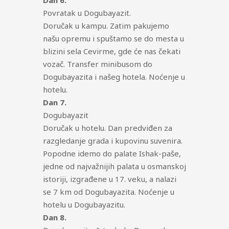
Dan 6.
Povratak u Dogubayazit.
Doručak u kampu. Zatim pakujemo
našu opremu i spuštamo se do mesta u
blizini sela Cevirme, gde će nas čekati
vozač. Transfer minibusom do
Dogubayazita i našeg hotela. Noćenje u
hotelu.
Dan 7.
Dogubayazit
Doručak u hotelu. Dan predviđen za
razgledanje grada i kupovinu suvenira.
Popodne idemo do palate Ishak-paše,
jedne od najvažnijih palata u osmanskoj
istoriji, izgrađene u 17. veku, a nalazi
se 7 km od Dogubayazita. Noćenje u
hotelu u Dogubayazitu.
Dan 8.