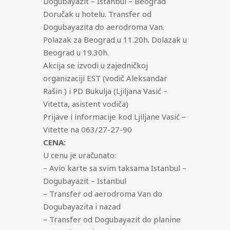
Dogubayazit – Istanbul – Beograd
Doručak u hotelu. Transfer od
Dogubayazita do aerodroma Van.
Polazak za Beograd u 11.20h. Dolazak u
Beograd u 19.30h.
Akcija se izvodi u zajedničkoj
organizaciji EST (vodič Aleksandar
Rašin ) i PD Bukulja (Ljiljana Vasić –
Vitetta, asistent vodiča)
Prijave i informacije kod Ljiljane Vasić –
Vitette na 063/27-27-90
CENA:
U cenu je uračunato:
– Avio karte sa svim taksama Istanbul –
Dogubayazit – Istanbul
– Transfer od aerodroma Van do
Dogubayazita i nazad
– Transfer od Dogubayazit do planine