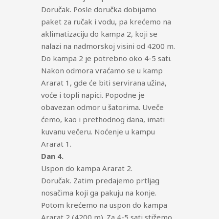
Doručak. Posle doručka dobijamo
paket za ručak i vodu, pa krećemo na
aklimatizaciju do kampa 2, koji se
nalazi na nadmorskoj visini od 4200 m.
Do kampa 2 je potrebno oko 4-5 sati.
Nakon odmora vraćamo se u kamp
Ararat 1, gde će biti servirana užina,
voće i topli napici. Popodne je
obavezan odmor u šatorima. Uveče
ćemo, kao i prethodnog dana, imati
kuvanu večeru. Noćenje u kampu
Ararat 1.
Dan 4.
Uspon do kampa Ararat 2.
Doručak. Zatim predajemo prtljag
nosačima koji ga pakuju na konje.
Potom krećemo na uspon do kampa
Ararat 2 (4200 m). Za 4-5 sati stižemo