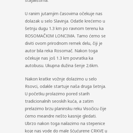
stajalištima.
U ranim jutarnjim časovima očekuje nas
dolazak u selo Slavinja. Odatle krećemo u
šetnju dugu 1.3 km po ravnom terenu ka
ROSOMAČKIM LONCIMA. Tamo ćemo se
diviti ovom prirodnom remek delu, čiji je
autor bila reka Rosomač. Nakon toga
očekuje nas još 1.3 km povratka ka
autobusu. Ukupna dužina šenje 2.6km.
Nakon kratke vožnje dolazimo u selo
Rsovci, odakle startuje naša druga šetnja.
U početku prolazimo pored starih
tradicionalnih seoskih kuća, a zatim
prelazimo brzu planinsku reku Visočicu čije
ćemo meandre nešto kasnije gledati.
Ubrzo nakon toga nailazimo na stepenice
koje nas vode do male šćućurene CRKVE u