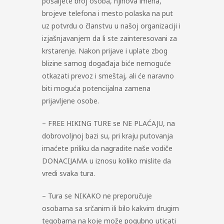
pošaljete broj osoba, njihova imena,
brojeve telefona i mesto polaska na put
uz potvrdu o članstvu u našoj organizaciji i
izjašnjavanjem da li ste zainteresovani za
krstarenje. Nakon prijave i uplate zbog
blizine samog događaja biće nemoguće
otkazati prevoz i smeštaj, ali će naravno
biti moguća potencijalna zamena
prijavljene osobe.
– FREE HIKING TURE se NE PLAĆAJU, na
dobrovoljnoj bazi su, pri kraju putovanja
imaćete priliku da nagradite naše vodiče
DONACIJAMA u iznosu koliko mislite da
vredi svaka tura.
– Tura se NIKAKO ne preporučuje
osobama sa srčanim ili bilo kakvim drugim
tegobama na koje može pogubno uticati