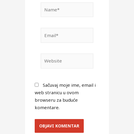
Name*
Email*
Website
Sačuvaj moje ime, email i
web stranicu u ovom
browseru za buduće
komentare.