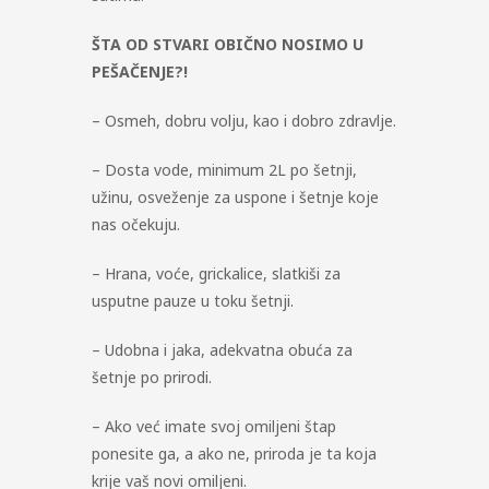
ŠTA OD STVARI OBIČNO NOSIMO U
PEŠAČENJE?!
– Osmeh, dobru volju, kao i dobro zdravlje.
– Dosta vode, minimum 2L po šetnji,
užinu, osveženje za uspone i šetnje koje
nas očekuju.
– Hrana, voće, grickalice, slatkiši za
usputne pauze u toku šetnji.
– Udobna i jaka, adekvatna obuća za
šetnje po prirodi.
– Ako već imate svoj omiljeni štap
ponesite ga, a ako ne, priroda je ta koja
krije vaš novi omiljeni.