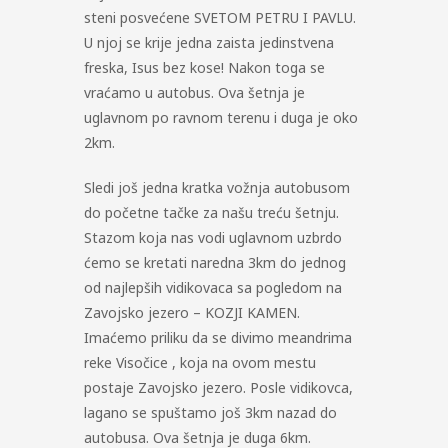
steni posvećene SVETOM PETRU I PAVLU.
U njoj se krije jedna zaista jedinstvena
freska, Isus bez kose! Nakon toga se
vraćamo u autobus. Ova šetnja je
uglavnom po ravnom terenu i duga je oko
2km.
Sledi još jedna kratka vožnja autobusom
do početne tačke za našu treću šetnju.
Stazom koja nas vodi uglavnom uzbrdo
ćemo se kretati naredna 3km do jednog
od najlepših vidikovaca sa pogledom na
Zavojsko jezero – KOZJI KAMEN.
Imaćemo priliku da se divimo meandrima
reke Visočice , koja na ovom mestu
postaje Zavojsko jezero. Posle vidikovca,
lagano se spuštamo još 3km nazad do
autobusa. Ova šetnja je duga 6km.