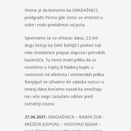
Vreme je da krenemo ka GRADAŠNICI,
predgrađu Pirota gde ćemo se smestiti u
sobe i malo predahnuti od puta.
Spremamo se za vrhunac dana, 2.5 km
dugu šetnju ka DAG BANJICI prateći tok
reke Gradašnice prepun slapova i prirodnih
bazenčića. Tu ćemo imati priliku da se
osvežimo u toploj ili hladnoj kupki, u
zavisnosti od afiniteta i vremenskih prilika.
Banjajući se uživamo do zalaska sunca i u
smiraj dana krećemo nazad ka smeštaju
na i više nego zasluženi odmor pred
sutrašnji izazov.
27.06.2021.
GRADAŠNICA – BABIN ZUB –
MIDŽOR (USPON) – VODOPAD BIGAR –