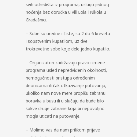
svih odredišta iz programa, uslugu jednog
noćenja bez doručka u vili Lola i Nikola u
Gradašnici.
– Sobe su uredne i čiste, sa 2 do 6 kreveta
i sopstvenim kupatilom, uz dve
trokrevetne sobe koje dele jedno kupatilo.
– Organizatori zadržavaju pravo izmene
programa usled nepredviđenih okolnosti,
nemogućnosti pristupa određenim
deonicama ili čak otkazivanje putovanja,
ukoliko nam nove mere propišu zabranu
boravka u busu ili u slučaju da bude bilo
kakve druge zabrane koja bi nepovoljno
mogla uticati na putovanje.
– Molimo vas da nam prilikom prijave