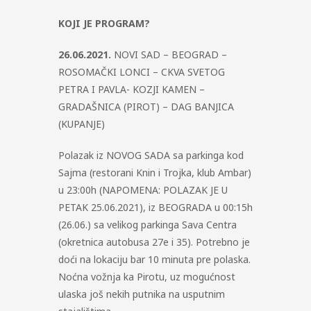
KOJI JE PROGRAM?
26.06.2021.
NOVI SAD – BEOGRAD –
ROSOMAČKI LONCI – CKVA SVETOG
PETRA I PAVLA- KOZJI KAMEN –
GRADAŠNICA (PIROT) – DAG BANJICA
(KUPANJE)
Polazak iz NOVOG SADA sa parkinga kod
Sajma (restorani Knin i Trojka, klub Ambar)
u 23:00h (NAPOMENA: POLAZAK JE U
PETAK 25.06.2021), iz BEOGRADA u 00:15h
(26.06.) sa velikog parkinga Sava Centra
(okretnica autobusa 27e i 35). Potrebno je
doći na lokaciju bar 10 minuta pre polaska.
Noćna vožnja ka Pirotu, uz mogućnost
ulaska još nekih putnika na usputnim