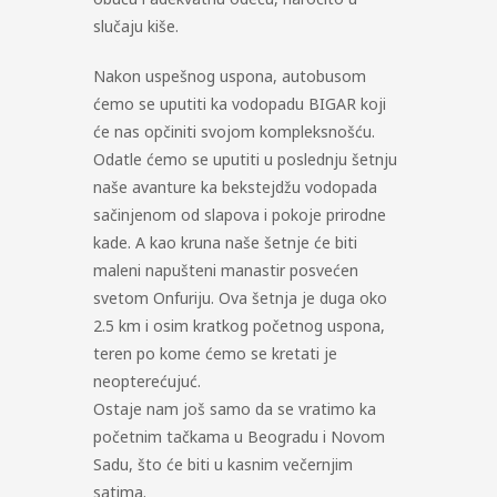
slučaju kiše.
Nakon uspešnog uspona, autobusom
ćemo se uputiti ka vodopadu BIGAR koji
će nas opčiniti svojom kompleksnošću.
Odatle ćemo se uputiti u poslednju šetnju
naše avanture ka bekstejdžu vodopada
sačinjenom od slapova i pokoje prirodne
kade. A kao kruna naše šetnje će biti
maleni napušteni manastir posvećen
svetom Onfuriju. Ova šetnja je duga oko
2.5 km i osim kratkog početnog uspona,
teren po kome ćemo se kretati je
neopterećujuć.
Ostaje nam još samo da se vratimo ka
početnim tačkama u Beogradu i Novom
Sadu, što će biti u kasnim večernjim
satima.