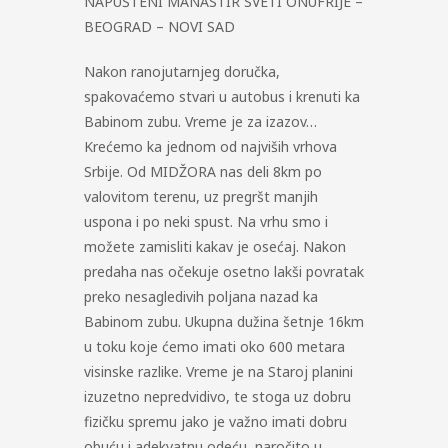
NAPUŠTENI MANASTIR SVETI ONUFRIJE –
BEOGRAD – NOVI SAD
Nakon ranojutarnjeg doručka,
spakovaćemo stvari u autobus i krenuti ka
Babinom zubu. Vreme je za izazov…
Krećemo ka jednom od najviših vrhova
Srbije. Od MIDŽORA nas deli 8km po
valovitom terenu, uz pregršt manjih
uspona i po neki spust. Na vrhu smo i
možete zamisliti kakav je osećaj. Nakon
predaha nas očekuje osetno lakši povratak
preko nesagledivih poljana nazad ka
Babinom zubu. Ukupna dužina šetnje 16km
u toku koje ćemo imati oko 600 metara
visinske razlike. Vreme je na Staroj planini
izuzetno nepredvidivo, te stoga uz dobru
fizičku spremu jako je važno imati dobru
obuću i adekvatnu odeću, naročito u