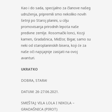
Kao i do sada, specijalno za članove našeg
udruženja, pripremili smo nekoliko novih
šetnji po Staroj planini, u cilju
promovisanja prirodnih lepota naše
predivne zemlje. Rosomački lonci, Kozji
kamen, Gradašnica, Midžor, Bigar, samo su
neki od staroplaninskih bisera, koji će za
naše oči najsjajnije zasijati na ovoj
avanturi.
UKRATKO
DOBRA, STARA!
DATUM: 26-27.06.2021.
SMEŠTAJ: VILA LOLA I NIKOLA –
GRADAŠNICA (PIROT)