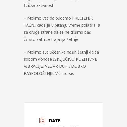
fizička aktivnost
– Molimo vas da budemo PRECIZNI I
TAČNI kada je u pitanju vreme polaska, a
sa druge strane da se ne držimo baš
čvrsto satnice trajanja šetnje
– Molimo sve učesnike naših šetnji da sa
sobom donose ISKLJUČIVO POZITIVNE
VIBRACIJE, VEDAR DUH I DOBRO
RASPOLOŽENJE. Vidimo se.
DATE